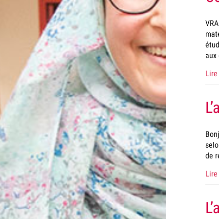
VRAC
mate
étud
aux 
Lire 
L’
Bonj
selo
de r
Lire 
L’