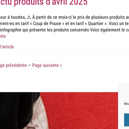
actu produits d’avril 2025
our à toustes, ⚠️​ À partir de ce mois-ci le prix de plusieurs produits
rent-es en tarif « Coup de Pouce » et en tarif « Quartier ». Voici un 
infographie qui présente les produits concernés Voici également le ca
uite
l'article
age précédente
—
Page suivante »
Nou