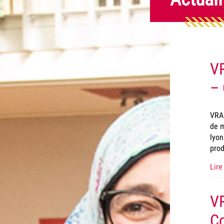
VR
– 
VRAC
de m
lyon
prod
Lire 
VR
Co