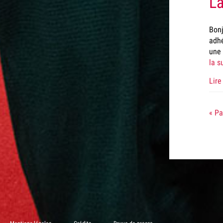
L’
Bonj
adhé
une 
la s
Lire 
« P