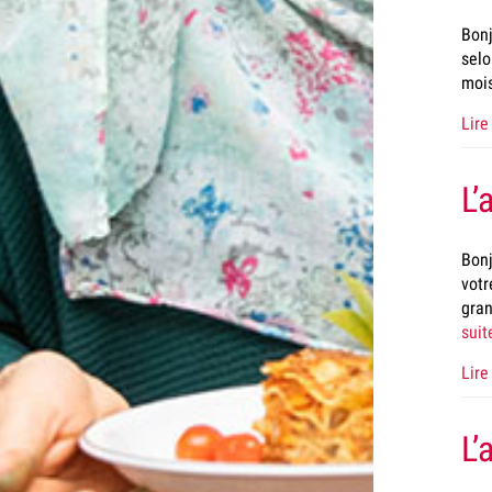
Bonj
selo
mois
Lire 
L’
Bonj
votr
gran
suit
Lire 
L’