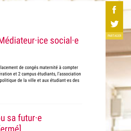
PARTAGER
édiateur·ice social·e
placement de congés maternité à compter
ration et 2 campus étudiants, l’association
politique de la ville et aux étudiant·es des
 sa futur·e
fermé]