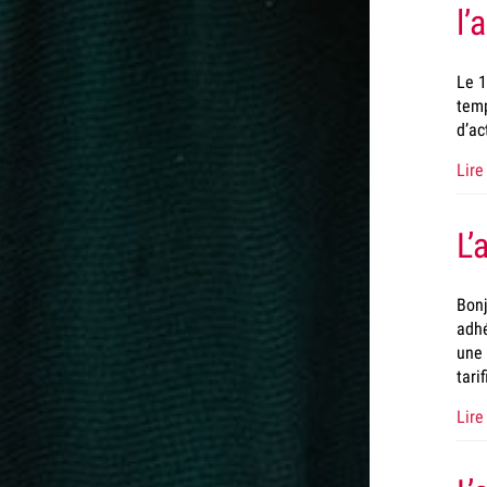
l’
Le 1
temp
d’ac
Lire 
L’
Bonj
adhé
une 
tari
Lire 