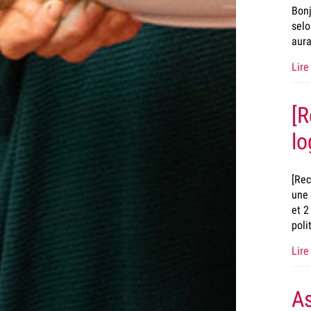
Bonj
selo
aura
Lire 
[R
lo
[Rec
une 
et 2
poli
Lire 
As