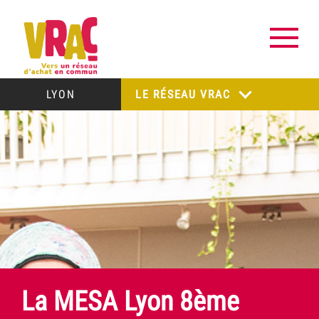
LYON
LE RÉSEAU VRAC
La MESA Lyon 8ème