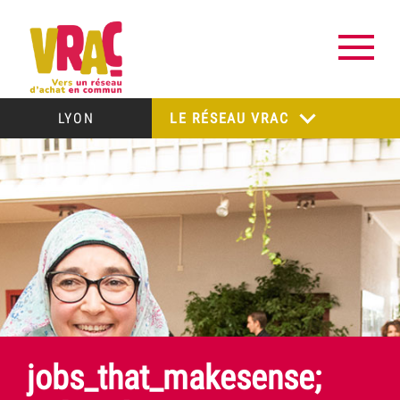
LYON
LE RÉSEAU VRAC
jobs_that_makesense;