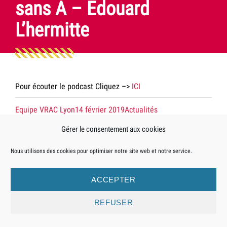
sans A – Edouard
L’hermitte
Pour écouter le podcast Cliquez –>
ICI
Posté
le
dans
Equipe VRAC Lyon
14 février 2019
Actualités
par
la
Gérer le consentement aux cookies
catégorie
Nous utilisons des cookies pour optimiser notre site web et notre service.
Mentions légales
Crédits
Revue de presse
ACCEPTER
REFUSER