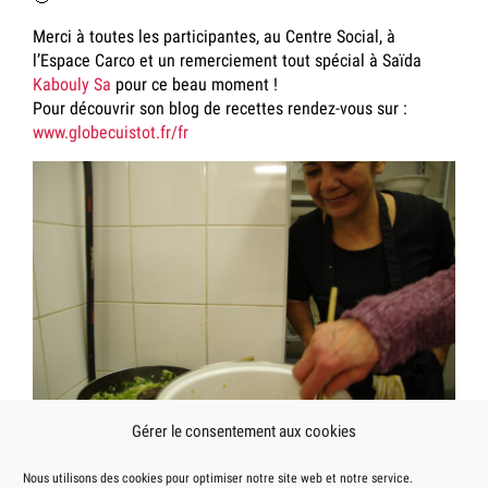
Merci à toutes les participantes, au Centre Social, à
l’Espace Carco et un remerciement tout spécial à Saïda
Kabouly Sa
pour ce beau moment !
Pour découvrir son blog de recettes rendez-vous sur :
www.globecuistot.fr/fr
Gérer le consentement aux cookies
Posté
le
dans
VRAC
18 juillet 2017
Actualités
Nous utilisons des cookies pour optimiser notre site web et notre service.