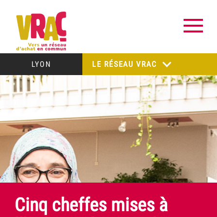
LYON
LE RÉSEAU VRAC
Cinq cheffes mises à