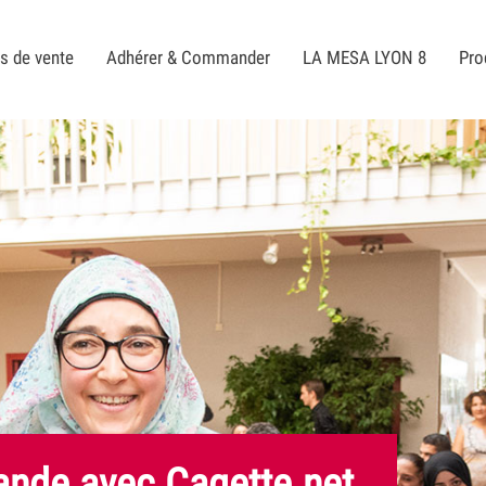
s de vente
Adhérer & Commander
LA MESA LYON 8
Pro
de avec Cagette.net