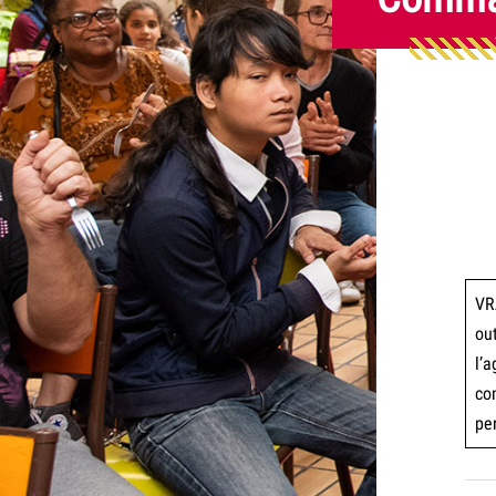
VR
ou
l’
co
pe