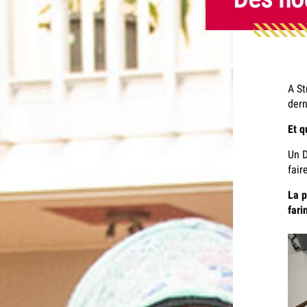
A St
dern
Et q
Un D
fair
La p
fari