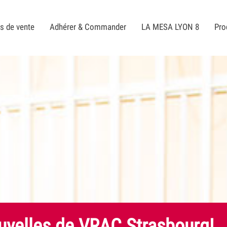
s de vente
Adhérer & Commander
LA MESA LYON 8
Pro
uvelles de VRAC Strasbourg!