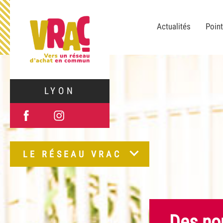
Actualités
Point
LYON
LE RÉSEAU VRAC
Des no