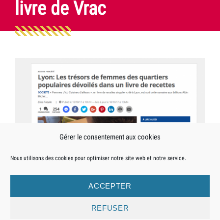
livre de Vrac
Gérer le consentement aux cookies
Posté
le
dans
VRAC
21 novembre 2017
Actualités
Nous utilisons des cookies pour optimiser notre site web et notre service.
par
la
catégorie
ACCEPTER
Mentions légales
Crédits
Revue de presse
REFUSER