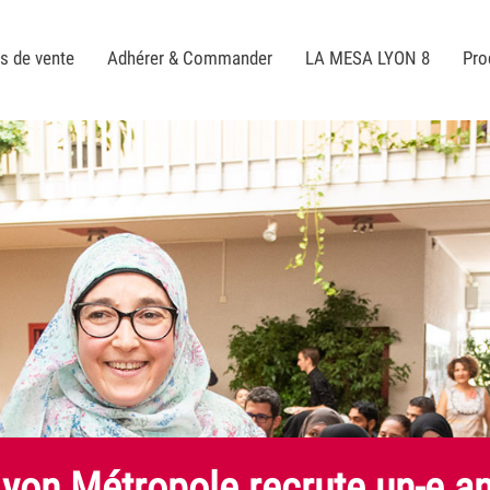
s de vente
Adhérer & Commander
LA MESA LYON 8
Pro
yon Métropole recrute un-e an