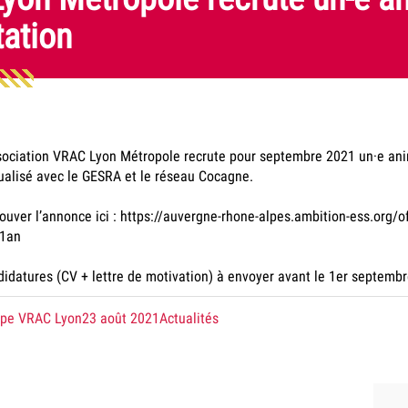
tation
sociation VRAC Lyon Métropole recrute pour septembre 2021 un·e ani
alisé avec le GESRA et le réseau Cocagne.
ouver l’annonce ici : https://auvergne-rhone-alpes.ambition-ess.org/o
-1an
idatures (CV + lettre de motivation) à envoyer avant le 1er septem
té
le
dans
ipe VRAC Lyon
23 août 2021
Actualités
la
catégorie