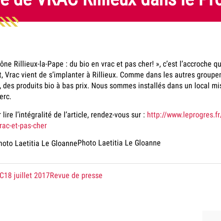
ône Rillieux-la-Pape : du bio en vrac et pas cher! », c’est l’accroche q
t, Vrac vient de s’implanter à Rillieux. Comme dans les autres groupe
, des produits bio à bas prix. Nous sommes installés dans un local mi
erc.
 lire l’intégralité de l’article, rendez-vous sur :
http://www.leprogres.fr
rac-et-pas-cher
Photo Laetitia Le Gloanne
té
le
dans
C
18 juillet 2017
Revue de presse
la
catégorie