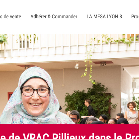
s de vente
Adhérer & Commander
LA MESA LYON 8
Pro
e de VRAC Rillieux dans le Pr