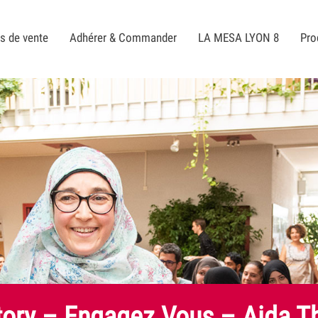
s de vente
Adhérer & Commander
LA MESA LYON 8
Pro
ory – Engagez Vous – Aida Th