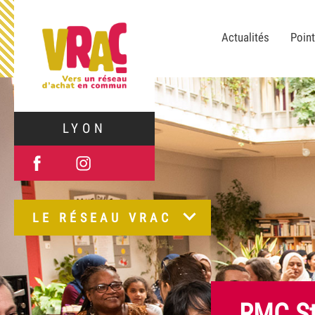
Actualités
Point
LYON
LE RÉSEAU VRAC
RMC St