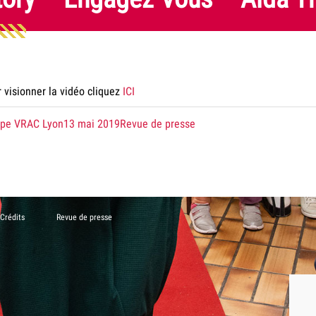
 visionner la vidéo cliquez
ICI
té
le
dans
ipe VRAC Lyon
13 mai 2019
Revue de presse
la
catégorie
Crédits
Revue de presse