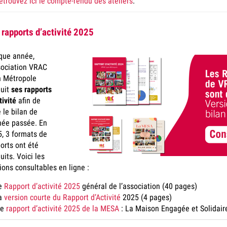
etrouvez ici le compte-rendu des ateliers
.
 rapports d’activité 2025
que année,
sociation VRAC
n Métropole
duit
ses rapports
tivité
afin de
e le bilan de
née passée. En
, 3 formats de
orts ont été
uits. Voici les
ions consultables en ligne :
e
Rapport d’activité 2025
général de l’association (40 pages)
a
version courte du Rapport d’Activité
2025 (4 pages)
Le
rapport d’activité 2025 de la MESA
: La Maison Engagée et Solidaire