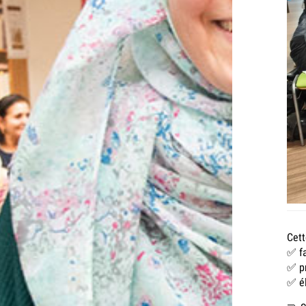
Cett
✅​ f
✅​ p
✅​ é