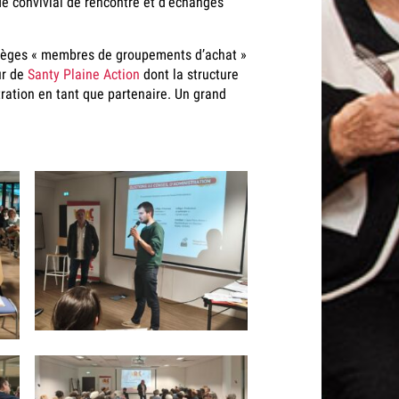
 de convivial de rencontre et d’échanges
 collèges « membres de groupements d’achat »
ur de
Santy Plaine Action
dont la structure
tration en tant que partenaire. Un grand