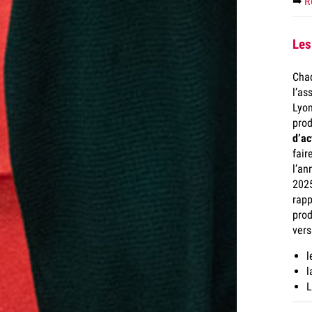
➡
R
Les
Cha
l’as
Lyo
pro
d’ac
fair
l’an
2025
rapp
prod
vers
l
l