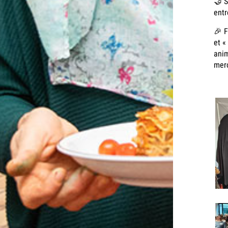
🤝​ 
entr
​🎉 
et «
anim
merc