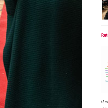
Ret
témo