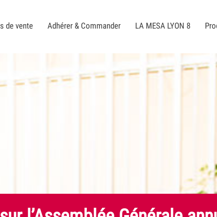
s de vente
Adhérer & Commander
LA MESA LYON 8
Pro
 sur l’Assemblée Générale ann